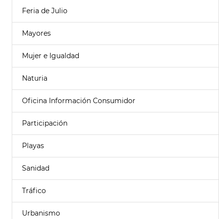
Feria de Julio
Mayores
Mujer e Igualdad
Naturia
Oficina Información Consumidor
Participación
Playas
Sanidad
Tráfico
Urbanismo