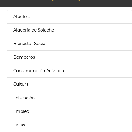
Albufera
Alquería de Solache
Bienestar Social
Bomberos
Contaminación Acústica
Cultura
Educación
Empleo
Fallas