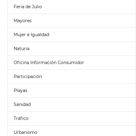
Feria de Julio
Mayores
Mujer e Igualdad
Naturia
Oficina Información Consumidor
Participación
Playas
Sanidad
Tráfico
Urbanismo