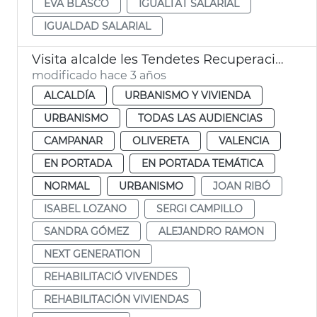
EVA BLASCO
IGUALTAT SALARIAL
IGUALDAD SALARIAL
Visita alcalde les Tendetes Recuperación viviendas Next Generation
modificado hace 3 años
ALCALDÍA
URBANISMO Y VIVIENDA
URBANISMO
TODAS LAS AUDIENCIAS
CAMPANAR
OLIVERETA
VALENCIA
EN PORTADA
EN PORTADA TEMÁTICA
NORMAL
URBANISMO
JOAN RIBÓ
ISABEL LOZANO
SERGI CAMPILLO
SANDRA GÓMEZ
ALEJANDRO RAMON
NEXT GENERATION
REHABILITACIÓ VIVENDES
REHABILITACIÓN VIVIENDAS