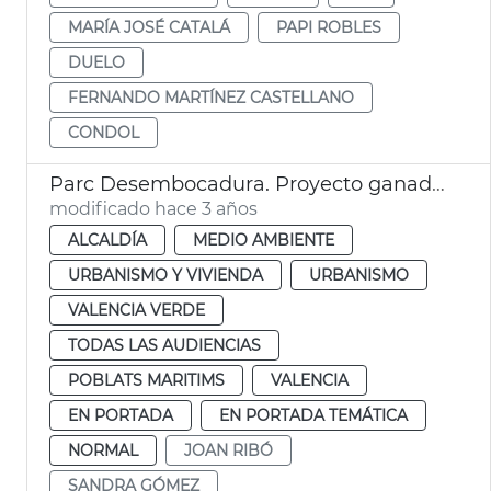
MARÍA JOSÉ CATALÁ
PAPI ROBLES
DUELO
FERNANDO MARTÍNEZ CASTELLANO
CONDOL
Parc Desembocadura. Proyecto ganador
modificado hace 3 años
ALCALDÍA
MEDIO AMBIENTE
URBANISMO Y VIVIENDA
URBANISMO
VALENCIA VERDE
TODAS LAS AUDIENCIAS
POBLATS MARITIMS
VALENCIA
EN PORTADA
EN PORTADA TEMÁTICA
NORMAL
JOAN RIBÓ
SANDRA GÓMEZ