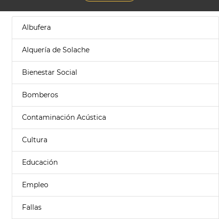
Albufera
Alquería de Solache
Bienestar Social
Bomberos
Contaminación Acústica
Cultura
Educación
Empleo
Fallas