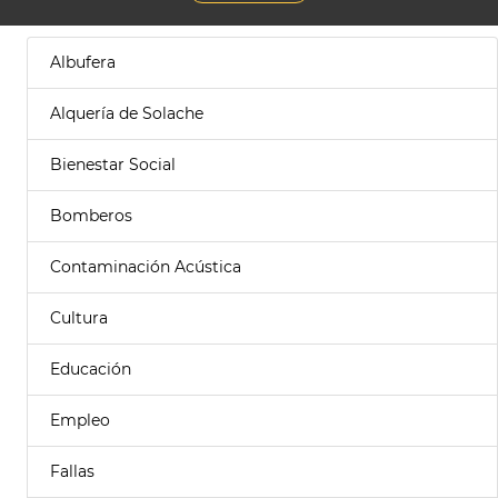
Albufera
Alquería de Solache
Bienestar Social
Bomberos
Contaminación Acústica
Cultura
Educación
Empleo
Fallas