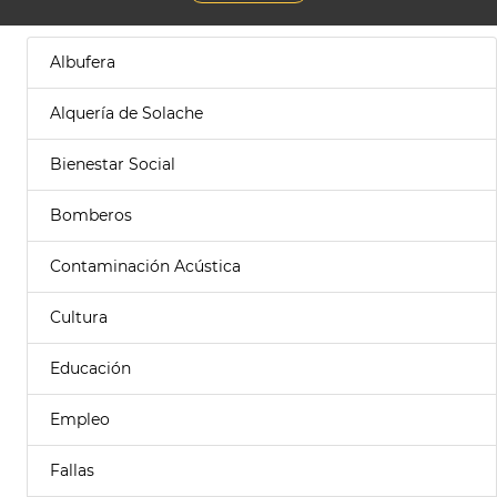
Albufera
Alquería de Solache
Bienestar Social
Bomberos
Contaminación Acústica
Cultura
Educación
Empleo
Fallas