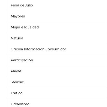
Feria de Julio
Mayores
Mujer e Igualdad
Naturia
Oficina Información Consumidor
Participación
Playas
Sanidad
Tráfico
Urbanismo