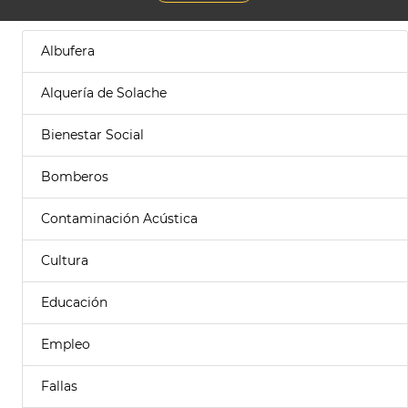
Albufera
Alquería de Solache
Bienestar Social
Bomberos
Contaminación Acústica
Cultura
Educación
Empleo
Fallas