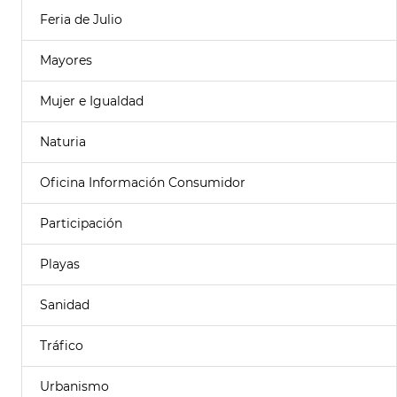
Feria de Julio
Mayores
Mujer e Igualdad
Naturia
Oficina Información Consumidor
Participación
Playas
Sanidad
Tráfico
Urbanismo