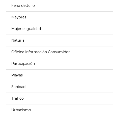
Feria de Julio
Mayores
Mujer e Igualdad
Naturia
Oficina Información Consumidor
Participación
Playas
Sanidad
Tráfico
Urbanismo