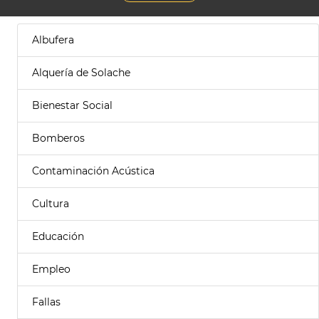
Albufera
Alquería de Solache
Bienestar Social
Bomberos
Contaminación Acústica
Cultura
Educación
Empleo
Fallas