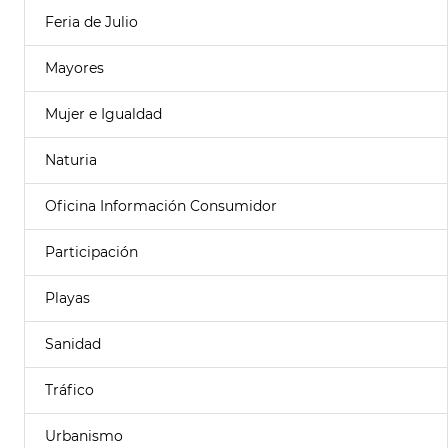
Feria de Julio
Mayores
Mujer e Igualdad
Naturia
Oficina Información Consumidor
Participación
Playas
Sanidad
Tráfico
Urbanismo