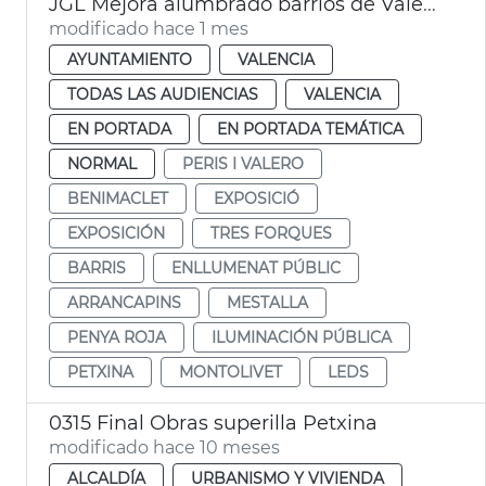
JGL Mejora alumbrado barrios de València
modificado hace 1 mes
AYUNTAMIENTO
VALENCIA
TODAS LAS AUDIENCIAS
VALENCIA
EN PORTADA
EN PORTADA TEMÁTICA
NORMAL
PERIS I VALERO
BENIMACLET
EXPOSICIÓ
EXPOSICIÓN
TRES FORQUES
BARRIS
ENLLUMENAT PÚBLIC
ARRANCAPINS
MESTALLA
PENYA ROJA
ILUMINACIÓN PÚBLICA
PETXINA
MONTOLIVET
LEDS
0315 Final Obras superilla Petxina
modificado hace 10 meses
ALCALDÍA
URBANISMO Y VIVIENDA