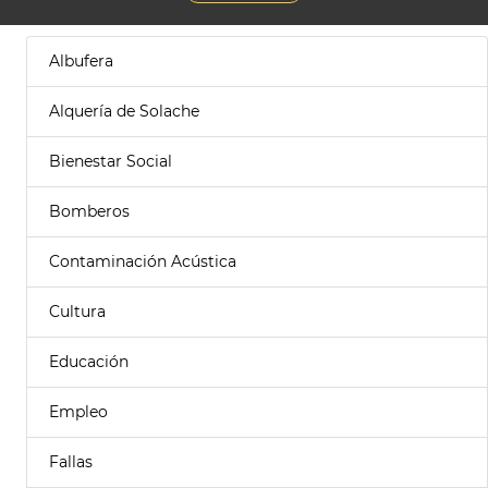
Albufera
Alquería de Solache
Bienestar Social
Bomberos
Contaminación Acústica
Cultura
Educación
Empleo
Fallas