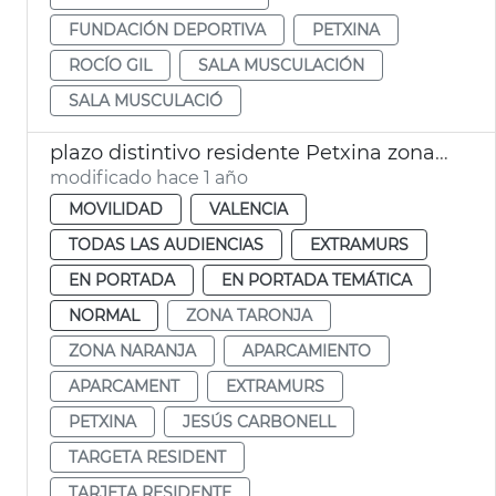
FUNDACIÓN DEPORTIVA
PETXINA
ROCÍO GIL
SALA MUSCULACIÓN
SALA MUSCULACIÓ
plazo distintivo residente Petxina zona naranja
modificado hace 1 año
MOVILIDAD
VALENCIA
TODAS LAS AUDIENCIAS
EXTRAMURS
EN PORTADA
EN PORTADA TEMÁTICA
NORMAL
ZONA TARONJA
ZONA NARANJA
APARCAMIENTO
APARCAMENT
EXTRAMURS
PETXINA
JESÚS CARBONELL
TARGETA RESIDENT
TARJETA RESIDENTE