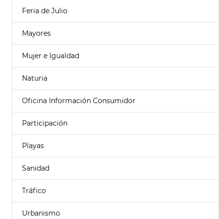
Feria de Julio
Mayores
Mujer e Igualdad
Naturia
Oficina Información Consumidor
Participación
Playas
Sanidad
Tráfico
Urbanismo