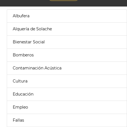
Albufera
Alquería de Solache
Bienestar Social
Bomberos
Contaminación Acústica
Cultura
Educación
Empleo
Fallas