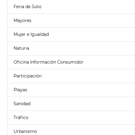
Feria de Julio
Mayores
Mujer e Igualdad
Naturia
Oficina Información Consumidor
Participación
Playas
Sanidad
Tráfico
Urbanismo