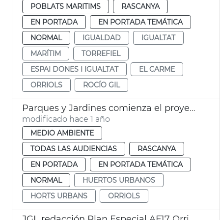
POBLATS MARITIMS
RASCANYA
EN PORTADA
EN PORTADA TEMÁTICA
NORMAL
IGUALDAD
IGUALTAT
MARÍTIM
TORREFIEL
ESPAI DONES I IGUALTAT
EL CARME
ORRIOLS
ROCÍO GIL
Parques y Jardines comienza el proyecto huertos urbanos Orriols València
modificado hace 1 año
MEDIO AMBIENTE
TODAS LAS AUDIENCIAS
RASCANYA
EN PORTADA
EN PORTADA TEMÁTICA
NORMAL
HUERTOS URBANOS
HORTS URBANS
ORRIOLS
JGL redacción Plan Especial AF17 Orriols