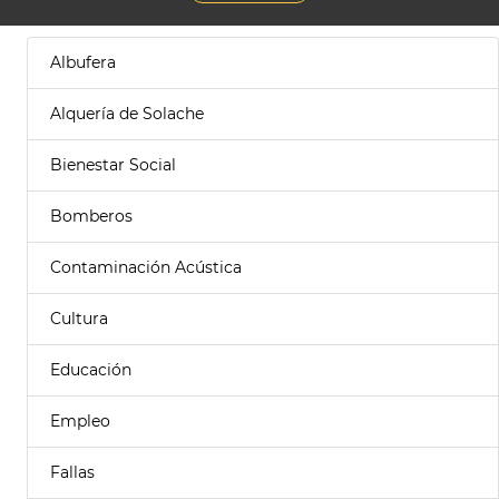
Albufera
Alquería de Solache
Bienestar Social
Bomberos
Contaminación Acústica
Cultura
Educación
Empleo
Fallas