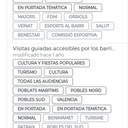
EN PORTADA TEMÁTICA
NORMAL
MAJORS
FDM
ORRIOLS
VEÏNAT
ESPORTS AL BARRI
SALUT
BENESTAR
COMISSIÓ ESPORTIVA
Visitas guiadas accesibles por los barrios de la ciudad
modificado hace 1 año
CULTURA Y FIESTAS POPULARES
TURISMO
CULTURA
TODAS LAS AUDIENCIAS
POBLATS MARITIMS
POBLES NORD
POBLES SUD
VALENCIA
EN PORTADA
EN PORTADA TEMÁTICA
NORMAL
BENIMÀMET
TURISME
PATRAIX
POBLES DEL SUD