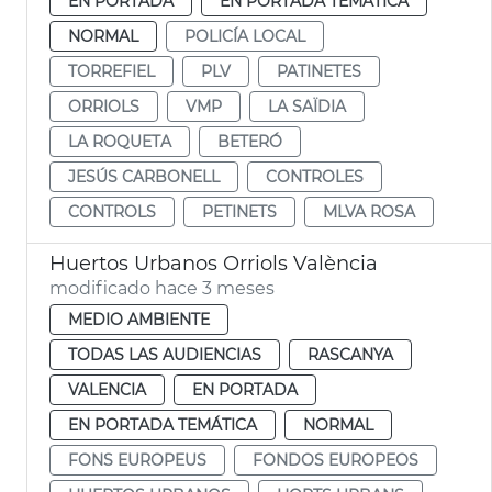
EN PORTADA
EN PORTADA TEMÁTICA
NORMAL
POLICÍA LOCAL
TORREFIEL
PLV
PATINETES
ORRIOLS
VMP
LA SAÏDIA
LA ROQUETA
BETERÓ
JESÚS CARBONELL
CONTROLES
CONTROLS
PETINETS
MLVA ROSA
Huertos Urbanos Orriols València
modificado hace 3 meses
MEDIO AMBIENTE
TODAS LAS AUDIENCIAS
RASCANYA
VALENCIA
EN PORTADA
EN PORTADA TEMÁTICA
NORMAL
FONS EUROPEUS
FONDOS EUROPEOS