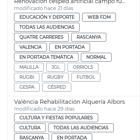
Renovación césped artificial campo fútbol Orriols y Quatre Carreres y campo rugby Cuatro Carreres València
modificado hace 21 días
EDUCACIÓN Y DEPORTE
WEB FDM
TODAS LAS AUDIENCIAS
QUATRE CARRERES
RASCANYA
VALENCIA
EN PORTADA
EN PORTADA TEMÁTICA
NORMAL
MALILLA
JGL
ORRIOLS
RUGBI
RUGBY
FUTBOL
GESPA
CÉSPED
València Rehabilitación Alquería Albors
modificado hace 29 días
CULTURA Y FIESTAS POPULARES
CULTURA
TODAS LAS AUDIENCIAS
RASCANYA
EN PORTADA