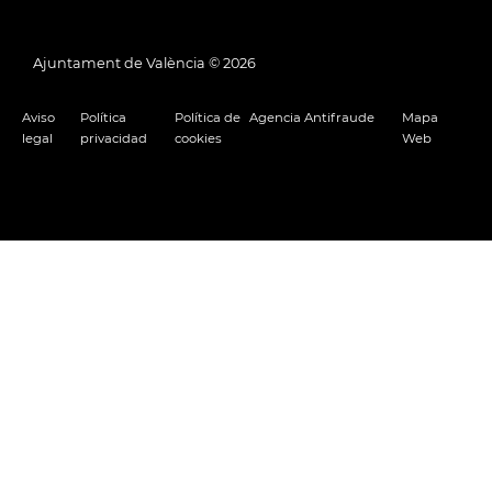
Ajuntament de València ©
2026
Aviso
Política
Política de
Agencia Antifraude
Mapa
legal
privacidad
cookies
Web