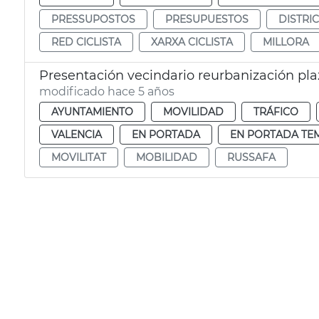
PRESSUPOSTOS
PRESUPUESTOS
DISTRI
RED CICLISTA
XARXA CICLISTA
MILLORA
Presentación vecindario reurbanización pl
modificado hace 5 años
AYUNTAMIENTO
MOVILIDAD
TRÁFICO
VALENCIA
EN PORTADA
EN PORTADA TE
MOVILITAT
MOBILIDAD
RUSSAFA