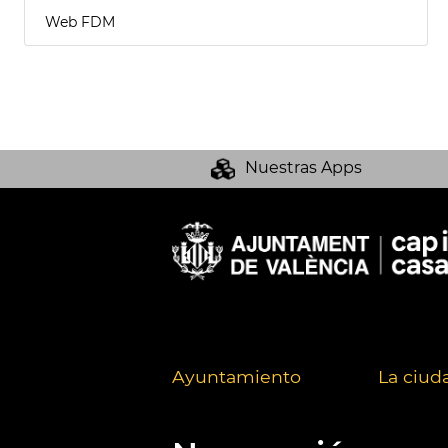
Web FDM
Nuestras Apps
Ayuntamiento
La ciud