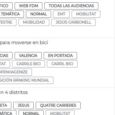
FICO
WEB FDM
TODAS LAS AUDIENCIAS
 TEMÁTICA
NORMAL
EMT
MOBILITAT
VESTRE
MOBILIDAD
JESÚS CARBONELL
para moverse en bici
CIAS
VALENCIA
EN PORTADA
TAT
CARRILS BICI
CARRIL BICI
OPENHAGENIZE
OSICIÓN RÁNKING MUNDIAL
n 4 distritos
RETA
JESUS
QUATRE CARRERES
MÁTICA
NORMAL
MOBILITAT