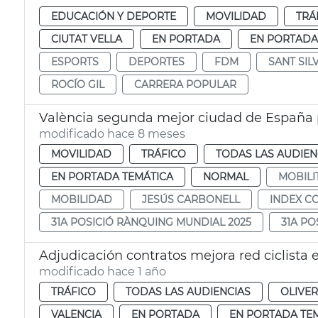
EDUCACIÓN Y DEPORTE
MOVILIDAD
TRÁ
CIUTAT VELLA
EN PORTADA
EN PORTADA
ESPORTS
DEPORTES
FDM
SANT SIL
ROCÍO GIL
CARRERA POPULAR
València segunda mejor ciudad de España 
modificado hace 8 meses
MOVILIDAD
TRÁFICO
TODAS LAS AUDIEN
EN PORTADA TEMÁTICA
NORMAL
MOBILI
MOBILIDAD
JESÚS CARBONELL
INDEX C
31A POSICIÓ RÀNQUING MUNDIAL 2025
31A P
Adjudicación contratos mejora red ciclista e
modificado hace 1 año
TRÁFICO
TODAS LAS AUDIENCIAS
OLIVE
VALENCIA
EN PORTADA
EN PORTADA TE