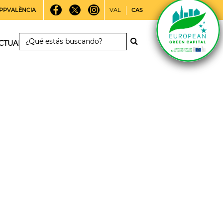
PPVALÈNCIA
VAL
CAS
CTUALIDAD