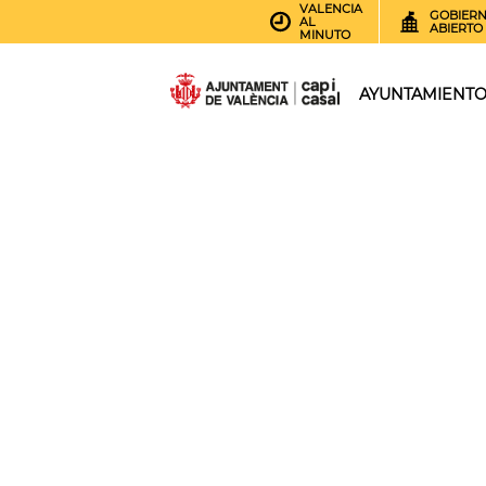
VALENCIA
GOBIER
AL
ABIERTO
MINUTO
AYUNTAMIENT