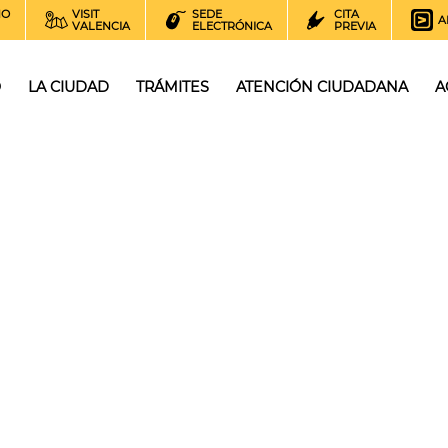
NO
VISIT
SEDE
CITA
A
VALENCIA
ELECTRÓNICA
PREVIA
O
LA CIUDAD
TRÁMITES
ATENCIÓN CIUDADANA
A