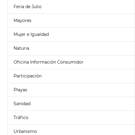
Feria de Julio
Mayores
Mujer e Igualdad
Naturia
Oficina Información Consumidor
Participación
Playas
Sanidad
Tráfico
Urbanismo