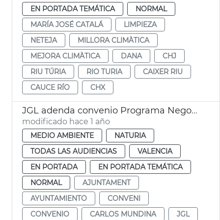
EN PORTADA TEMÁTICA
NORMAL
MARÍA JOSÉ CATALÁ
LIMPIEZA
NETEJA
MILLORA CLIMÀTICA
MEJORA CLIMÀTICA
DANA
CHJ
RIU TÚRIA
RIO TURIA
CAIXER RIU
CAUCE RÍO
CHX
JGL adenda convenio Programa Negocio Local Sostenible
modificado hace 1 año
MEDIO AMBIENTE
NATURIA
TODAS LAS AUDIENCIAS
VALENCIA
EN PORTADA
EN PORTADA TEMÁTICA
NORMAL
AJUNTAMENT
AYUNTAMIENTO
CONVENI
CONVENIO
CARLOS MUNDINA
JGL