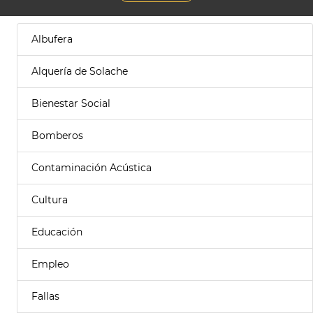
Albufera
Alquería de Solache
Bienestar Social
Bomberos
Contaminación Acústica
Cultura
Educación
Empleo
Fallas