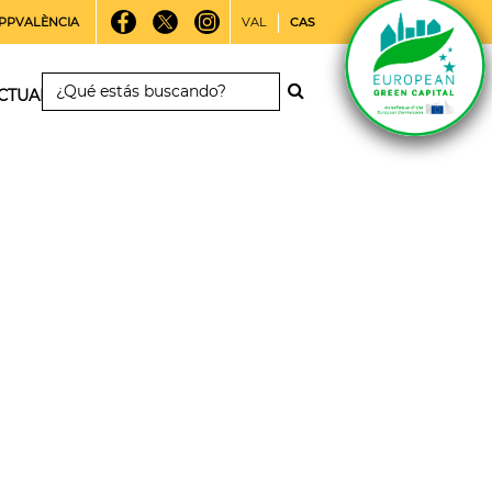
PPVALÈNCIA
VAL
CAS
CTUALIDAD