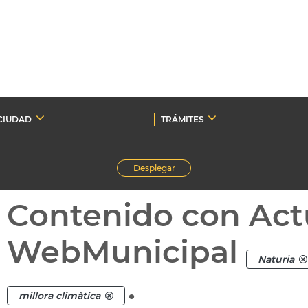
CIUDAD
TRÁMITES
Desplegar
Contenido con Act
WebMunicipal
Naturia
.
millora climàtica