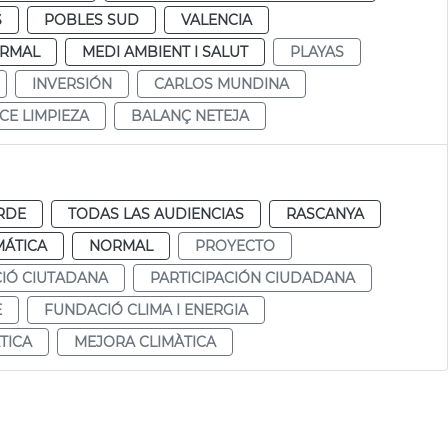
S
POBLES SUD
VALENCIA
RMAL
MEDI AMBIENT I SALUT
PLAYAS
INVERSIÓN
CARLOS MUNDINA
CE LIMPIEZA
BALANÇ NETEJA
RDE
TODAS LAS AUDIENCIAS
RASCANYA
MÁTICA
NORMAL
PROYECTO
CIÓ CIUTADANA
PARTICIPACIÓN CIUDADANA
E
FUNDACIÓ CLIMA I ENERGIA
TICA
MEJORA CLIMÀTICA