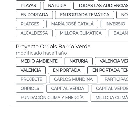
PLAYAS
NATURIA
TODAS LAS AUDIENCIA
EN PORTADA
EN PORTADA TEMÁTICA
NO
PLATGES
MARÍA JOSÉ CATALÁ
INVERSIÓ
ALCALDESSA
MILLORA CLIMÀTICA
BALAN
Proyecto Orriols Barrio Verde
modificado hace 1 año
MEDIO AMBIENTE
NATURIA
VALENCIA VE
VALENCIA
EN PORTADA
EN PORTADA TE
PROJECTE
CARLOS MUNDINA
PARTICIPA
ORRIOLS
CAPITAL VERDA
CAPITAL VERD
FUNDACIÓN CLIMA Y ENERGÍA
MILLORA CLIMÀ