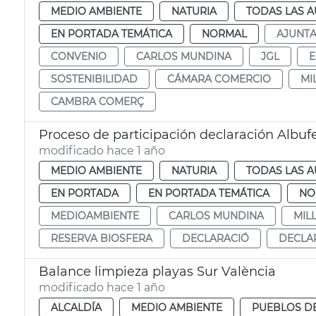
MEDIO AMBIENTE
NATURIA
TODAS LAS A
EN PORTADA TEMÁTICA
NORMAL
AJUNT
CONVENIO
CARLOS MUNDINA
JGL
E
SOSTENIBILIDAD
CÁMARA COMERCIO
MI
CAMBRA COMERÇ
Proceso de participación declaración Albuf
modificado hace 1 año
MEDIO AMBIENTE
NATURIA
TODAS LAS A
EN PORTADA
EN PORTADA TEMÁTICA
NO
MEDIOAMBIENTE
CARLOS MUNDINA
MIL
RESERVA BIOSFERA
DECLARACIÓ
DECLA
Balance limpieza playas Sur València
modificado hace 1 año
ALCALDÍA
MEDIO AMBIENTE
PUEBLOS DE