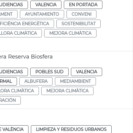
UDIENCIAS
VALENCIA
EN PORTADA
AMENT
AYUNTAMIENTO
CONVENI
FICIÈNCIA ENERGÈTICA
SOSTENIBILITAT
LLORA CLIMÀTICA
MEJORA CLIMÀTICA
era Reserva Biosfera
UDIENCIAS
POBLES SUD
VALENCIA
RMAL
ALBUFERA
MEDIAMBIENT
LORA CLIMÀTICA
MEJORA CLIMÀTICA
RACIÓN
 VALÈNCIA
LIMPIEZA Y RESIDUOS URBANOS