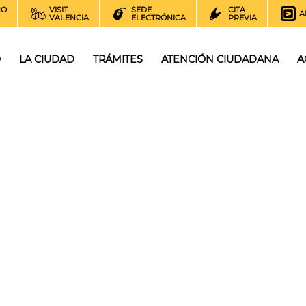
NO
VISIT
SEDE
CITA
A
VALENCIA
ELECTRÓNICA
PREVIA
O
LA CIUDAD
TRÁMITES
ATENCIÓN CIUDADANA
A