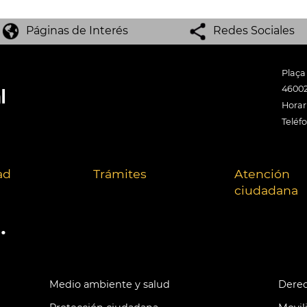
Páginas de Interés
Redes Sociales
Plaça
46002
Horari
Teléf
ad
Trámites
Atención
ciudadana
.
Medio ambiente y salud
Derec