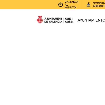
VALENCIA
GOBIER
AL
ABIERTO
MINUTO
AYUNTAMIENT