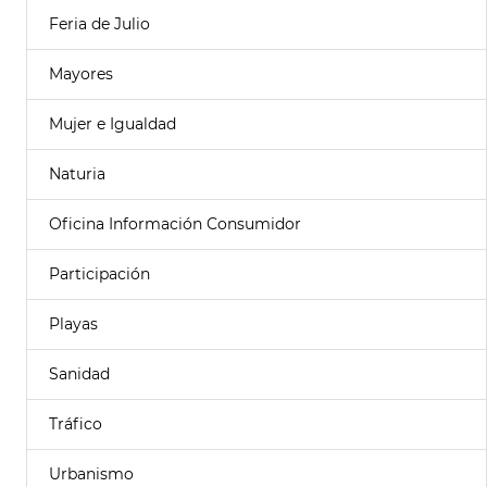
Feria de Julio
Mayores
Mujer e Igualdad
Naturia
Oficina Información Consumidor
Participación
Playas
Sanidad
Tráfico
Urbanismo