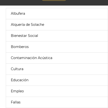
Albufera
Alquería de Solache
Bienestar Social
Bomberos
Contaminación Acústica
Cultura
Educación
Empleo
Fallas