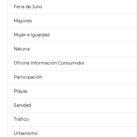
Feria de Julio
Mayores
Mujer e Igualdad
Naturia
Oficina Información Consumidor
Participación
Playas
Sanidad
Tráfico
Urbanismo