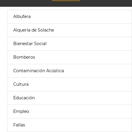
Albufera
Alquería de Solache
Bienestar Social
Bomberos
Contaminación Acústica
Cultura
Educación
Empleo
Fallas