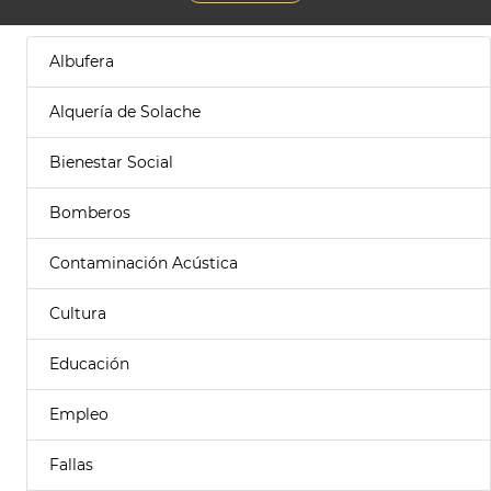
Albufera
Alquería de Solache
Bienestar Social
Bomberos
Contaminación Acústica
Cultura
Educación
Empleo
Fallas