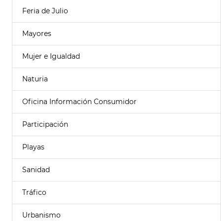
Feria de Julio
Mayores
Mujer e Igualdad
Naturia
Oficina Información Consumidor
Participación
Playas
Sanidad
Tráfico
Urbanismo