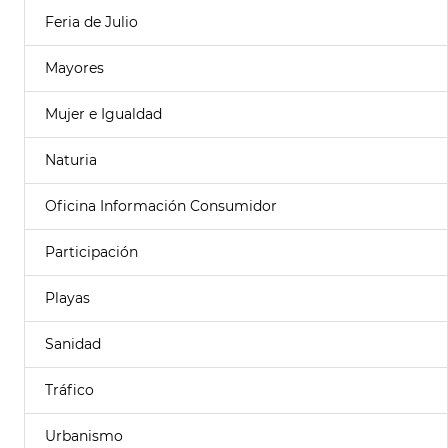
Feria de Julio
Mayores
Mujer e Igualdad
Naturia
Oficina Información Consumidor
Participación
Playas
Sanidad
Tráfico
Urbanismo