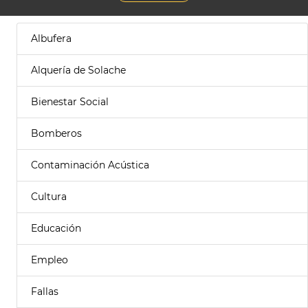
Albufera
Alquería de Solache
Bienestar Social
Bomberos
Contaminación Acústica
Cultura
Educación
Empleo
Fallas