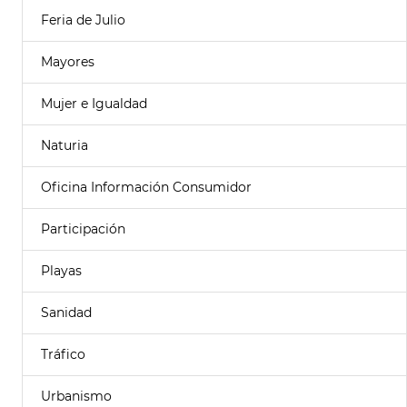
Feria de Julio
Mayores
Mujer e Igualdad
Naturia
Oficina Información Consumidor
Participación
Playas
Sanidad
Tráfico
Urbanismo