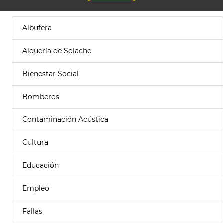
Albufera
Alquería de Solache
Bienestar Social
Bomberos
Contaminación Acústica
Cultura
Educación
Empleo
Fallas