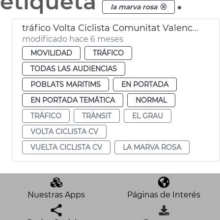
etiqueta
.
la marva rosa
tráfico Volta Ciclista Comunitat Valenciana al paso por València
modificado hace 6 meses
MOVILIDAD
TRÁFICO
TODAS LAS AUDIENCIAS
POBLATS MARITIMS
EN PORTADA
EN PORTADA TEMÁTICA
NORMAL
TRÁFICO
TRÀNSIT
EL GRAU
VOLTA CICLISTA CV
VUELTA CICLISTA CV
LA MARVA ROSA
Nuestras Apps
Páginas de Interés