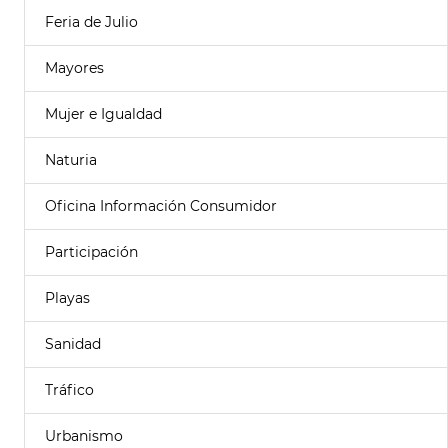
Feria de Julio
Mayores
Mujer e Igualdad
Naturia
Oficina Información Consumidor
Participación
Playas
Sanidad
Tráfico
Urbanismo