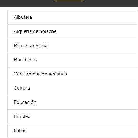
Albufera
Alquería de Solache
Bienestar Social
Bomberos
Contaminación Acústica
Cultura
Educación
Empleo
Fallas