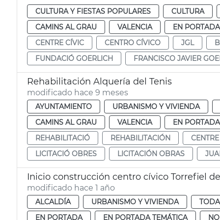
CULTURA Y FIESTAS POPULARES
CULTURA
CAMINS AL GRAU
VALENCIA
EN PORTADA
CENTRE CÍVIC
CENTRO CÍVICO
JGL
B
FUNDACIÓ GOERLICH
FRANCISCO JAVIER GOE
Rehabilitación Alquería del Tenis
modificado hace 9 meses
AYUNTAMIENTO
URBANISMO Y VIVIENDA
CAMINS AL GRAU
VALENCIA
EN PORTADA
REHABILITACIÓ
REHABILITACIÓN
CENTRE 
LICITACIÓ OBRES
LICITACIÓN OBRAS
JUA
Inicio construcción centro cívico Torrefiel d
modificado hace 1 año
ALCALDÍA
URBANISMO Y VIVIENDA
TODA
EN PORTADA
EN PORTADA TEMÁTICA
NO