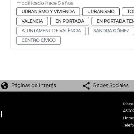
modificado hace 5 años
URBANISMO Y VIVIENDA
URBANISMO
TO
VALENCIA
EN PORTADA
EN PORTADA TE
AJUNTAMENT DE VALÈNCIA
SANDRA GÓMEZ
CENTRO CÍVICO
Páginas de Interés
Redes Sociales
Plaça
46002
Horari
Teléf