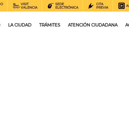
NO
VISIT
SEDE
CITA
A
VALENCIA
ELECTRÓNICA
PREVIA
O
LA CIUDAD
TRÁMITES
ATENCIÓN CIUDADANA
A