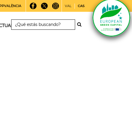
PPVALÈNCIA
VAL
CAS
CTUALIDAD