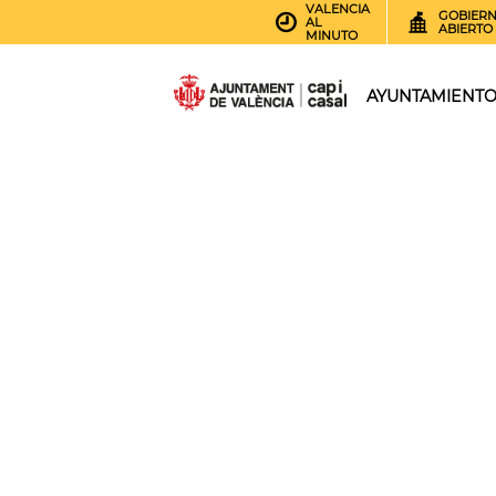
VALENCIA
GOBIER
AL
ABIERTO
MINUTO
AYUNTAMIENT