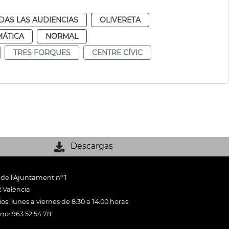
DAS LAS AUDIENCIAS
OLIVERETA
MÁTICA
NORMAL
TRES FORQUES
CENTRE CÍVIC
Descargas
 de l'Ajuntament nº 1
 València
os: lunes a viernes de 8:30 a 14:00 horas
ono: 963 52 54 78