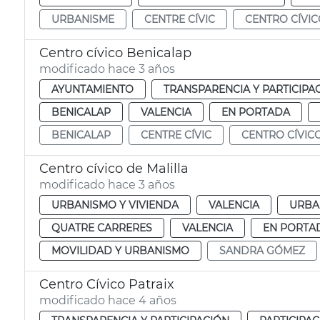
URBANISME
CENTRE CÍVIC
CENTRO CÍVI
Centro cívico Benicalap
modificado hace 3 años
AYUNTAMIENTO
TRANSPARENCIA Y PARTICIPA
BENICALAP
VALENCIA
EN PORTADA
BENICALAP
CENTRE CÍVIC
CENTRO CÍVIC
Centro cívico de Malilla
modificado hace 3 años
URBANISMO Y VIVIENDA
VALENCIA
URBA
QUATRE CARRERES
VALENCIA
EN PORTA
MOVILIDAD Y URBANISMO
SANDRA GÓMEZ
Centro Cívico Patraix
modificado hace 4 años