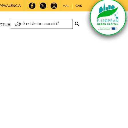
PPVALÈNCIA
VAL
CAS
CTUALIDAD