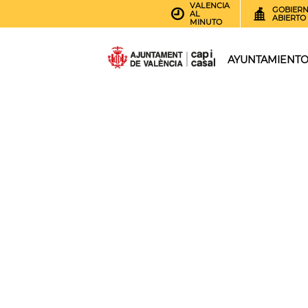
VALENCIA
GOBIER
AL
ABIERTO
MINUTO
AYUNTAMIENT