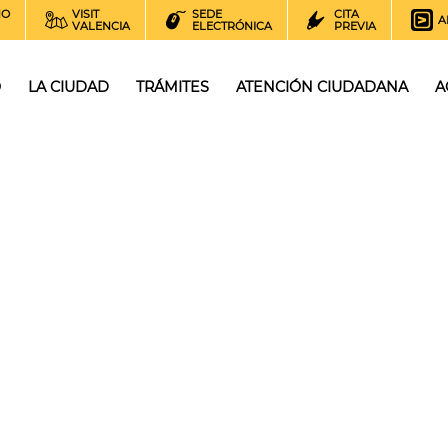
NO
VISIT
SEDE
CITA
A
VALENCIA
ELECTRÓNICA
PREVIA
O
LA CIUDAD
TRÁMITES
ATENCIÓN CIUDADANA
A