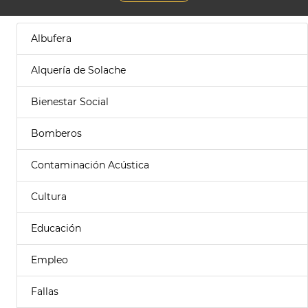
Albufera
Alquería de Solache
Bienestar Social
Bomberos
Contaminación Acústica
Cultura
Educación
Empleo
Fallas