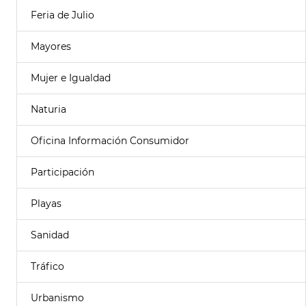
Feria de Julio
Mayores
Mujer e Igualdad
Naturia
Oficina Información Consumidor
Participación
Playas
Sanidad
Tráfico
Urbanismo