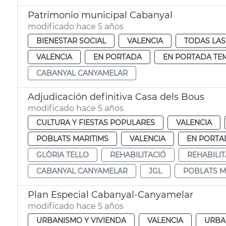
Patrimonio municipal Cabanyal
modificado hace 5 años
BIENESTAR SOCIAL
VALENCIA
TODAS LAS
VALENCIA
EN PORTADA
EN PORTADA TE
CABANYAL CANYAMELAR
Adjudicación definitiva Casa dels Bous
modificado hace 5 años
CULTURA Y FIESTAS POPULARES
VALENCIA
POBLATS MARITIMS
VALENCIA
EN PORTA
GLÒRIA TELLO
REHABILITACIÓ
REHABILI
CABANYAL CANYAMELAR
JGL
POBLATS M
Plan Especial Cabanyal-Canyamelar
modificado hace 5 años
URBANISMO Y VIVIENDA
VALENCIA
URBA