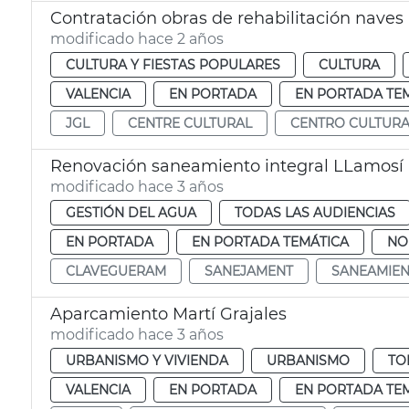
Contratación obras de rehabilitación naves 
modificado hace 2 años
CULTURA Y FIESTAS POPULARES
CULTURA
VALENCIA
EN PORTADA
EN PORTADA TE
JGL
CENTRE CULTURAL
CENTRO CULTURA
Renovación saneamiento integral LLamosí
modificado hace 3 años
GESTIÓN DEL AGUA
TODAS LAS AUDIENCIAS
EN PORTADA
EN PORTADA TEMÁTICA
NO
CLAVEGUERAM
SANEJAMENT
SANEAMIE
Aparcamiento Martí Grajales
modificado hace 3 años
URBANISMO Y VIVIENDA
URBANISMO
TO
VALENCIA
EN PORTADA
EN PORTADA TE