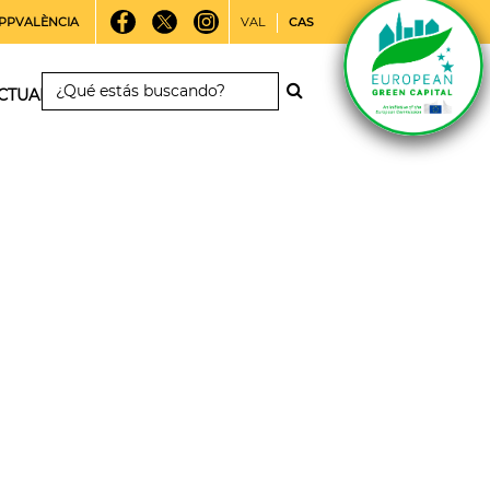
PPVALÈNCIA
VAL
CAS
CTUALIDAD