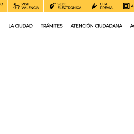
NO
VISIT
SEDE
CITA
A
VALENCIA
ELECTRÓNICA
PREVIA
O
LA CIUDAD
TRÁMITES
ATENCIÓN CIUDADANA
A