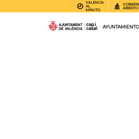
VALENCIA
GOBIER
AL
ABIERTO
MINUTO
AYUNTAMIENT