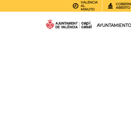
VALENCIA
GOBIER
AL
ABIERTO
MINUTO
AYUNTAMIENT