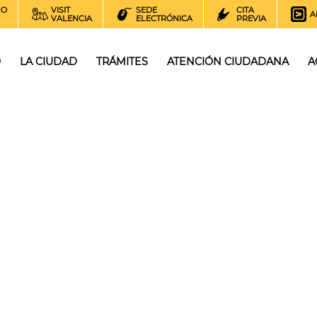
NO
VISIT
SEDE
CITA
A
VALENCIA
ELECTRÓNICA
PREVIA
O
LA CIUDAD
TRÁMITES
ATENCIÓN CIUDADANA
A