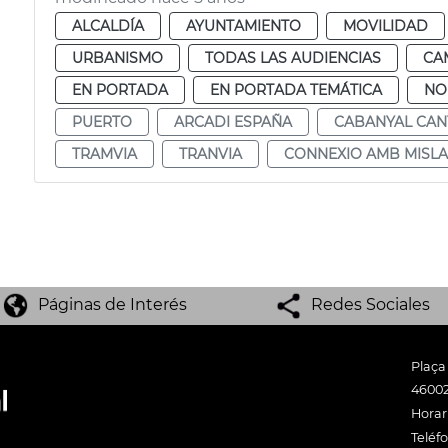
ALCALDÍA
AYUNTAMIENTO
MOVILIDAD
URBANISMO
TODAS LAS AUDIENCIAS
CA
EN PORTADA
EN PORTADA TEMÁTICA
NO
PUERTO
ARCADI ESPAÑA
CABANYAL CA
TRAMVIA
TRANVIA
CONNEXIO AMB MISLA
Páginas de Interés
Redes Sociales
Plaça
46002
Horari
Teléf