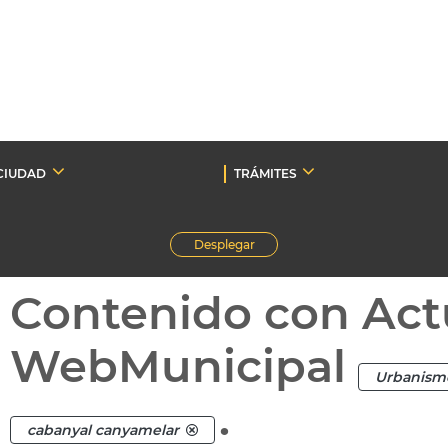
CIUDAD
TRÁMITES
Desplegar
Contenido con Act
WebMunicipal
Urbanism
.
cabanyal canyamelar