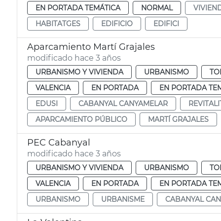
EN PORTADA TEMÁTICA
NORMAL
VIVIEN
HABITATGES
EDIFICIO
EDIFICI
Aparcamiento Martí Grajales
modificado hace 3 años
URBANISMO Y VIVIENDA
URBANISMO
TO
VALENCIA
EN PORTADA
EN PORTADA TE
EDUSI
CABANYAL CANYAMELAR
REVITAL
APARCAMIENTO PÚBLICO
MARTÍ GRAJALES
PEC Cabanyal
modificado hace 3 años
URBANISMO Y VIVIENDA
URBANISMO
TO
VALENCIA
EN PORTADA
EN PORTADA TE
URBANISMO
URBANISME
CABANYAL CA