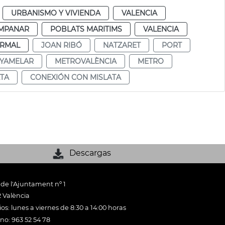
URBANISMO Y VIVIENDA
VALENCIA
MPANAR
POBLATS MARITIMS
VALENCIA
RMAL
JOAN RIBÓ
NATZARET
PORT
NYAMELAR
METROVALÈNCIA
METRO
TA
CONEXIÓN CON MISLATA
Descargas
 de l'Ajuntament nº 1
 València
os: lunes a viernes de 8:30 a 14:00 horas
ono: 963 52 54 78