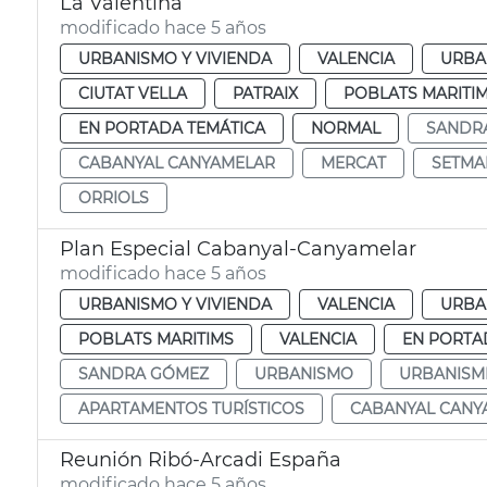
La Valentina
modificado hace 5 años
URBANISMO Y VIVIENDA
VALENCIA
URBA
CIUTAT VELLA
PATRAIX
POBLATS MARITI
EN PORTADA TEMÁTICA
NORMAL
SANDR
CABANYAL CANYAMELAR
MERCAT
SETMA
ORRIOLS
Plan Especial Cabanyal-Canyamelar
modificado hace 5 años
URBANISMO Y VIVIENDA
VALENCIA
URBA
POBLATS MARITIMS
VALENCIA
EN PORTA
SANDRA GÓMEZ
URBANISMO
URBANISM
APARTAMENTOS TURÍSTICOS
CABANYAL CANY
Reunión Ribó-Arcadi España
modificado hace 5 años