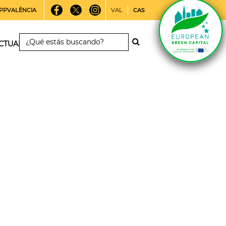
PPVALÈNCIA
VAL
CAS
CTUALIDAD