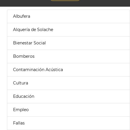
Albufera
Alquería de Solache
Bienestar Social
Bomberos
Contaminación Acústica
Cultura
Educación
Empleo
Fallas