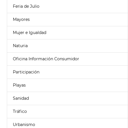
Feria de Julio
Mayores
Mujer e Igualdad
Naturia
Oficina Información Consumidor
Participación
Playas
Sanidad
Tráfico
Urbanismo