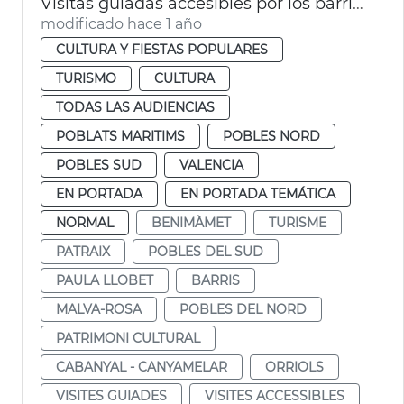
Visitas guiadas accesibles por los barrios de la ciudad
modificado hace 1 año
CULTURA Y FIESTAS POPULARES
TURISMO
CULTURA
TODAS LAS AUDIENCIAS
POBLATS MARITIMS
POBLES NORD
POBLES SUD
VALENCIA
EN PORTADA
EN PORTADA TEMÁTICA
NORMAL
BENIMÀMET
TURISME
PATRAIX
POBLES DEL SUD
PAULA LLOBET
BARRIS
MALVA-ROSA
POBLES DEL NORD
PATRIMONI CULTURAL
CABANYAL - CANYAMELAR
ORRIOLS
VISITES GUIADES
VISITES ACCESSIBLES