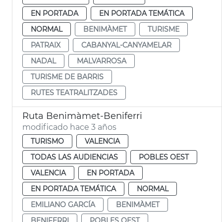
EN PORTADA
EN PORTADA TEMÁTICA
NORMAL
BENIMÀMET
TURISME
PATRAIX
CABANYAL-CANYAMELAR
NADAL
MALVARROSA
TURISME DE BARRIS
RUTES TEATRALITZADES
Ruta Benimàmet-Beniferri
modificado hace 3 años
TURISMO
VALENCIA
TODAS LAS AUDIENCIAS
POBLES OEST
VALENCIA
EN PORTADA
EN PORTADA TEMÁTICA
NORMAL
EMILIANO GARCÍA
BENIMÀMET
BENIFERRI
POBLES OEST