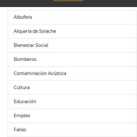
Albufera
Alquería de Solache
Bienestar Social
Bomberos
Contaminación Acústica
Cultura
Educación
Empleo
Fallas