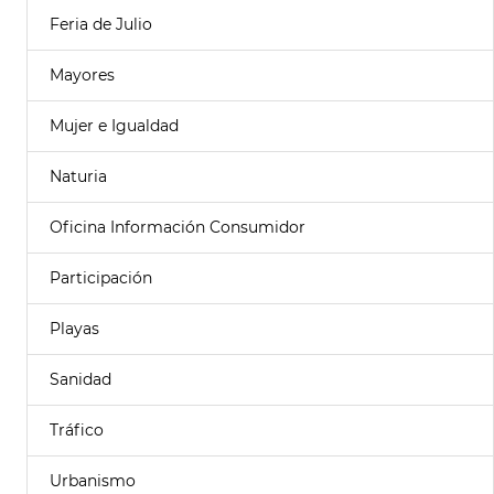
Feria de Julio
Mayores
Mujer e Igualdad
Naturia
Oficina Información Consumidor
Participación
Playas
Sanidad
Tráfico
Urbanismo