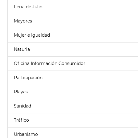
Feria de Julio
Mayores
Mujer e Igualdad
Naturia
Oficina Información Consumidor
Participación
Playas
Sanidad
Tráfico
Urbanismo