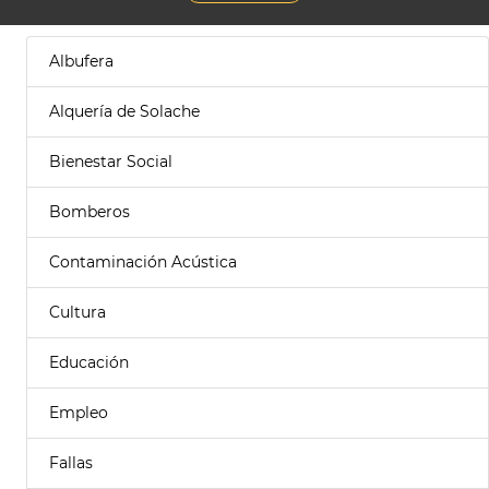
Albufera
Alquería de Solache
Bienestar Social
Bomberos
Contaminación Acústica
Cultura
Educación
Empleo
Fallas