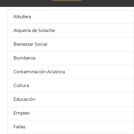
Albufera
Alquería de Solache
Bienestar Social
Bomberos
Contaminación Acústica
Cultura
Educación
Empleo
Fallas