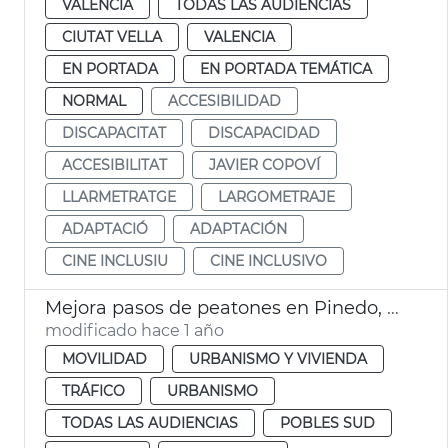
VALENCIA
TODAS LAS AUDIENCIAS
CIUTAT VELLA
VALENCIA
EN PORTADA
EN PORTADA TEMÁTICA
NORMAL
ACCESIBILIDAD
DISCAPACITAT
DISCAPACIDAD
ACCESIBILITAT
JAVIER COPOVÍ
LLARMETRATGE
LARGOMETRAJE
ADAPTACIÓ
ADAPTACIÓN
CINE INCLUSIU
CINE INCLUSIVO
Mejora pasos de peatones en Pinedo, Perellonet y reasfaltado en La Punta
modificado hace 1 año
MOVILIDAD
URBANISMO Y VIVIENDA
TRÁFICO
URBANISMO
TODAS LAS AUDIENCIAS
POBLES SUD