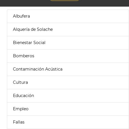
Albufera
Alquería de Solache
Bienestar Social
Bomberos
Contaminación Acústica
Cultura
Educación
Empleo
Fallas