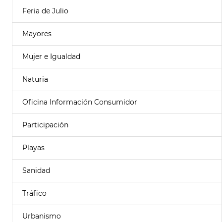
Feria de Julio
Mayores
Mujer e Igualdad
Naturia
Oficina Información Consumidor
Participación
Playas
Sanidad
Tráfico
Urbanismo