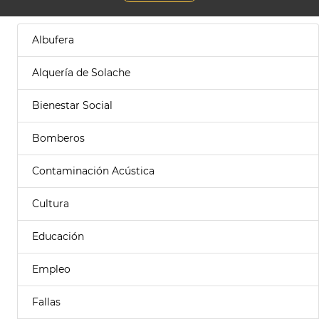
Albufera
Alquería de Solache
Bienestar Social
Bomberos
Contaminación Acústica
Cultura
Educación
Empleo
Fallas