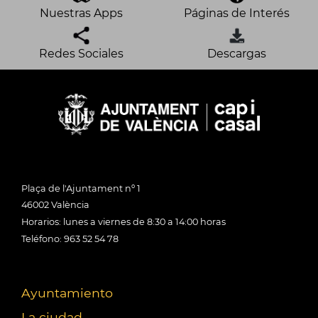
Nuestras Apps
Páginas de Interés
Redes Sociales
Descargas
Plaça de l'Ajuntament nº 1
46002 València
Horarios: lunes a viernes de 8:30 a 14:00 horas
Teléfono: 963 52 54 78
Ayuntamiento
La ciudad