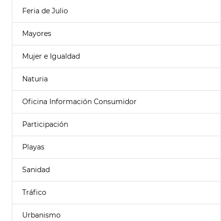
Feria de Julio
Mayores
Mujer e Igualdad
Naturia
Oficina Información Consumidor
Participación
Playas
Sanidad
Tráfico
Urbanismo