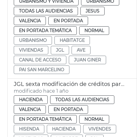
URBANISMO Y VIVIENDA
URBANISMO
TODAS LAS AUDIENCIAS
JESUS
VALENCIA
EN PORTADA
EN PORTADA TEMÁTICA
NORMAL
URBANISMO
HABITATGE
VIVIENDAS
JGL
AVE
CANAL DE ACCESO
JUAN GINER
PAI SAN MARCELINO
JGL sexta modificación de créditos para vivendes La Torre, deuda y descuentos EMT
modificado hace 1 año
HACIENDA
TODAS LAS AUDIENCIAS
VALENCIA
EN PORTADA
EN PORTADA TEMÁTICA
NORMAL
HISENDA
HACIENDA
VIVENDES