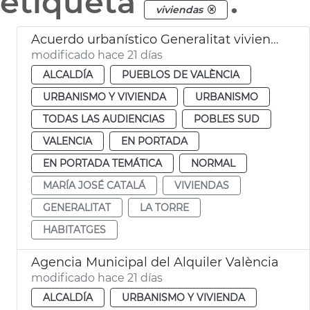
etiqueta
.
viviendas
Acuerdo urbanístico Generalitat viviendas la Torre València
modificado hace 21 días
ALCALDÍA
PUEBLOS DE VALÈNCIA
URBANISMO Y VIVIENDA
URBANISMO
TODAS LAS AUDIENCIAS
POBLES SUD
VALENCIA
EN PORTADA
EN PORTADA TEMÁTICA
NORMAL
MARÍA JOSÉ CATALÁ
VIVIENDAS
GENERALITAT
LA TORRE
HABITATGES
Agencia Municipal del Alquiler València
modificado hace 21 días
ALCALDÍA
URBANISMO Y VIVIENDA