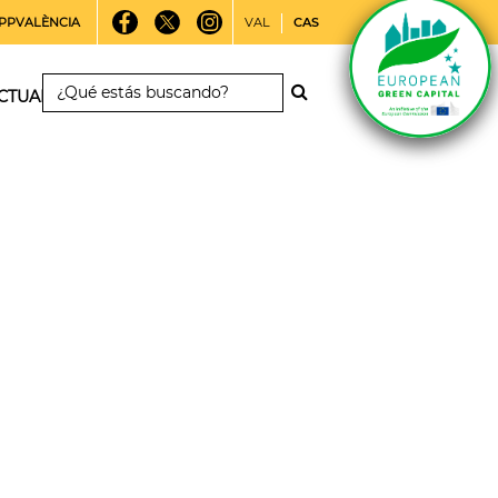
PPVALÈNCIA
VAL
CAS
CTUALIDAD