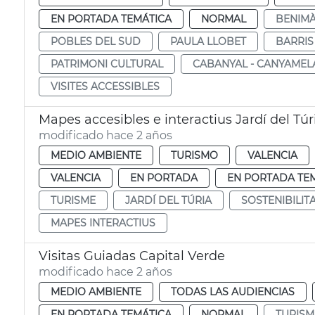
EN PORTADA TEMÁTICA
NORMAL
BENIM
POBLES DEL SUD
PAULA LLOBET
BARRIS
PATRIMONI CULTURAL
CABANYAL - CANYAMEL
VISITES ACCESSIBLES
Mapes accesibles e interactius Jardí del Túr
modificado hace 2 años
MEDIO AMBIENTE
TURISMO
VALENCIA
VALENCIA
EN PORTADA
EN PORTADA TE
TURISME
JARDÍ DEL TÚRIA
SOSTENIBILIT
MAPES INTERACTIUS
Visitas Guiadas Capital Verde
modificado hace 2 años
MEDIO AMBIENTE
TODAS LAS AUDIENCIAS
EN PORTADA TEMÁTICA
NORMAL
TURISM