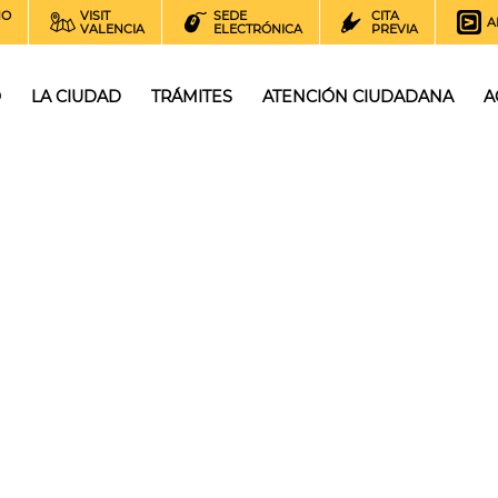
NO
VISIT
SEDE
CITA
A
VALENCIA
ELECTRÓNICA
PREVIA
O
LA CIUDAD
TRÁMITES
ATENCIÓN CIUDADANA
A