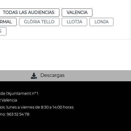
TODAS LAS AUDIENCIAS
VALENCIA
RMAL
GLÒRIA TELLO
LLOTJA
LONJA
S
Descargas
 de l'Ajuntament nº 1
 València
os: lunes a viernes de 8:30 a 14:00 horas
ono: 963 52 54 78