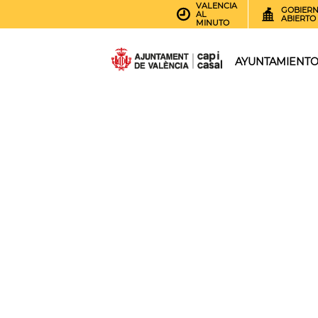
VALENCIA
GOBIER
AL
ABIERTO
MINUTO
AYUNTAMIENT