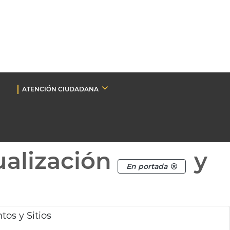
ATENCIÓN CIUDADANA
ualización
y
En portada
os y Sitios