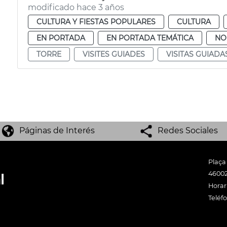
modificado hace 3 años
CULTURA Y FIESTAS POPULARES
CULTURA
EN PORTADA
EN PORTADA TEMÁTICA
NO
TORRE
VISITES GUIADES
VISITAS GUIADA
Páginas de Interés
Redes Sociales
Plaça
46002
Horari
Teléf