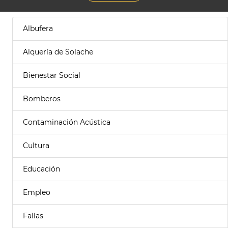
Albufera
Alquería de Solache
Bienestar Social
Bomberos
Contaminación Acústica
Cultura
Educación
Empleo
Fallas