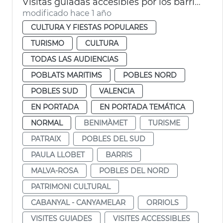
Visitas guiadas accesibles por los barrios de la ciudad
modificado hace 1 año
CULTURA Y FIESTAS POPULARES
TURISMO
CULTURA
TODAS LAS AUDIENCIAS
POBLATS MARITIMS
POBLES NORD
POBLES SUD
VALENCIA
EN PORTADA
EN PORTADA TEMÁTICA
NORMAL
BENIMÀMET
TURISME
PATRAIX
POBLES DEL SUD
PAULA LLOBET
BARRIS
MALVA-ROSA
POBLES DEL NORD
PATRIMONI CULTURAL
CABANYAL - CANYAMELAR
ORRIOLS
VISITES GUIADES
VISITES ACCESSIBLES