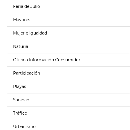
Feria de Julio
Mayores
Mujer e Igualdad
Naturia
Oficina Información Consumidor
Participación
Playas
Sanidad
Tráfico
Urbanismo