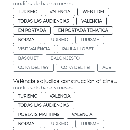
modificado hace 5 meses
TURISMO
VALENCIA
WEB FDM
TODAS LAS AUDIENCIAS
VALENCIA
EN PORTADA
EN PORTADA TEMÁTICA
NORMAL
TURISMO
TURISME
VISIT VALÈNCIA
PAULA LLOBET
BÀSQUET
BALONCESTO
COPA DEL REY
COPA DEL REI
ACB
València adjudica construcción oficina turismo modular playa las Arenas
modificado hace 5 meses
TURISMO
VALENCIA
TODAS LAS AUDIENCIAS
POBLATS MARITIMS
VALENCIA
NORMAL
TURISMO
TURISME