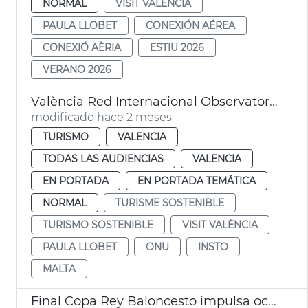
NORMAL
VISIT VALÈNCIA
PAULA LLOBET
CONEXIÓN AÉREA
CONEXIÓ AÈRIA
ESTIU 2026
VERANO 2026
València Red Internacional Observatorios Turismo Sostenible INSTO ONU
modificado hace 2 meses
TURISMO
VALENCIA
TODAS LAS AUDIENCIAS
VALENCIA
EN PORTADA
EN PORTADA TEMÁTICA
NORMAL
TURISME SOSTENIBLE
TURISMO SOSTENIBLE
VISIT VALÈNCIA
PAULA LLOBET
ONU
INSTO
MALTA
Final Copa Rey Baloncesto impulsa ocupación hotelera València