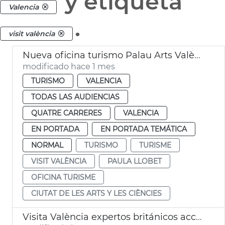
y etiqueta
Valencia
.
visit valència
Nueva oficina turismo Palau Arts València
modificado hace 1 mes
TURISMO
VALENCIA
TODAS LAS AUDIENCIAS
QUATRE CARRERES
VALENCIA
EN PORTADA
EN PORTADA TEMÁTICA
NORMAL
TURISMO
TURISME
VISIT VALÈNCIA
PAULA LLOBET
OFICINA TURISME
CIUTAT DE LES ARTS Y LES CIÈNCIES
Visita València expertos británicos accesibilidad turismo inclusivo