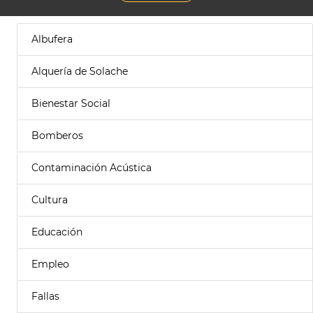
Albufera
Alquería de Solache
Bienestar Social
Bomberos
Contaminación Acústica
Cultura
Educación
Empleo
Fallas