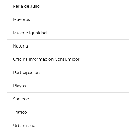
Feria de Julio
Mayores
Mujer e Igualdad
Naturia
Oficina Información Consumidor
Participación
Playas
Sanidad
Tráfico
Urbanismo