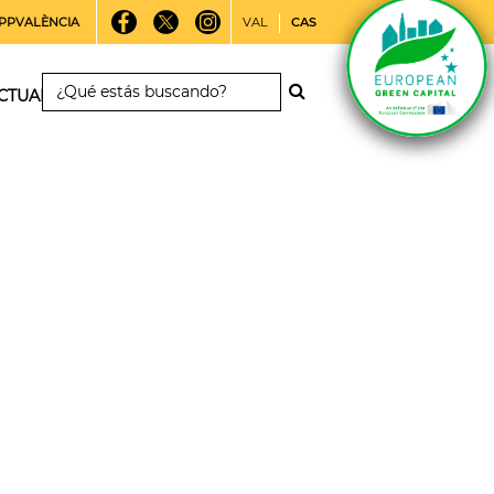
PPVALÈNCIA
VAL
CAS
CTUALIDAD