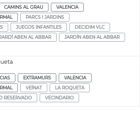
CAMINS AL GRAU
VALENCIA
RMAL
PARCS I JARDINS
LS
JUEGOS INFANTILES
DECIDIM VLC
JARDÍ ABEN AL ABBAR
JARDÍN ABEN AL ABBAR
queta
CIAS
EXTRAMURS
VALENCIA
RMAL
VEÏNAT
LA ROQUETA
O RESERVADO
VECINDARIO