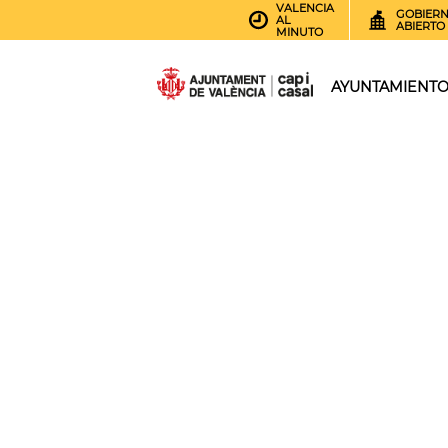
VALENCIA
GOBIER
AL
ABIERTO
MINUTO
AYUNTAMIENT