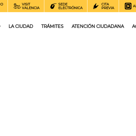
NO
VISIT
SEDE
CITA
A
VALENCIA
ELECTRÓNICA
PREVIA
O
LA CIUDAD
TRÁMITES
ATENCIÓN CIUDADANA
A