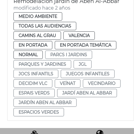
Remodelación jardín de Aben Al-Abbar
modificado hace 2 años
MEDIO AMBIENTE
TODAS LAS AUDIENCIAS
CAMINS AL GRAU
VALENCIA
EN PORTADA
EN PORTADA TEMÁTICA
NORMAL
PARCS I JARDINS
PARQUES Y JARDINES
JGL
JOCS INFANTILS
JUEGOS INFANTILES
DECIDIM VLC
VEÏNAT
VECINDARIO
ESPAIS VERDS
JARDÍ ABEN AL ABBAR
JARDÍN ABEN AL ABBAR
ESPACIOS VERDES