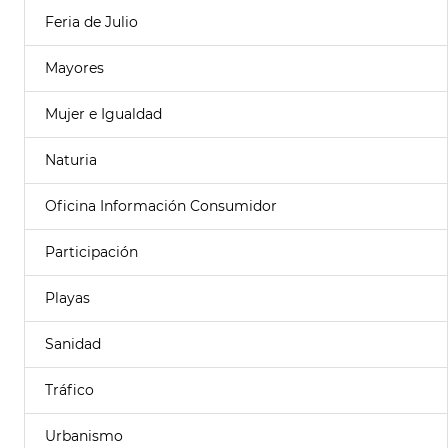
Feria de Julio
Mayores
Mujer e Igualdad
Naturia
Oficina Información Consumidor
Participación
Playas
Sanidad
Tráfico
Urbanismo