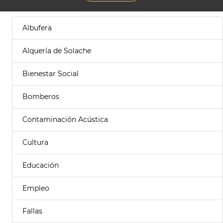
Albufera
Alquería de Solache
Bienestar Social
Bomberos
Contaminación Acústica
Cultura
Educación
Empleo
Fallas