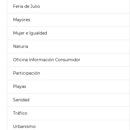
Feria de Julio
Mayores
Mujer e Igualdad
Naturia
Oficina Información Consumidor
Participación
Playas
Sanidad
Tráfico
Urbanismo