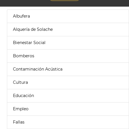
Albufera
Alquería de Solache
Bienestar Social
Bomberos
Contaminación Acústica
Cultura
Educación
Empleo
Fallas