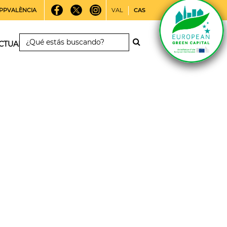
PPVALÈNCIA
VAL
CAS
CTUALIDAD