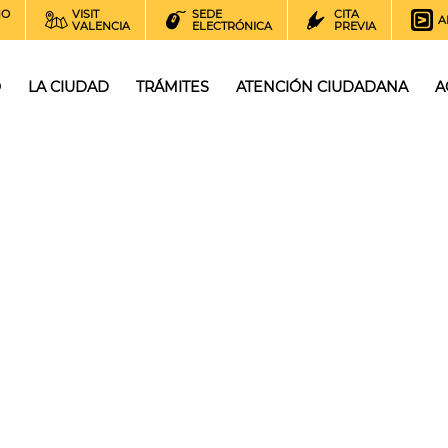
NO
VISIT
SEDE
CITA
A
VALENCIA
ELECTRÓNICA
PREVIA
O
LA CIUDAD
TRÁMITES
ATENCIÓN CIUDADANA
A