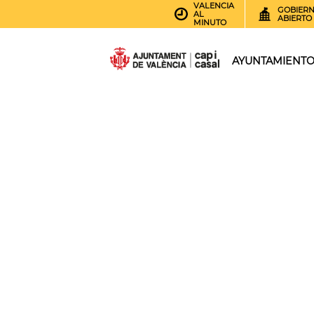
VALENCIA
GOBIER
AL
ABIERTO
MINUTO
AYUNTAMIENT