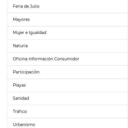
Feria de Julio
Mayores
Mujer e Igualdad
Naturia
Oficina Información Consumidor
Participación
Playas
Sanidad
Tráfico
Urbanismo