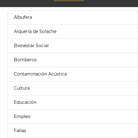
Albufera
Alquería de Solache
Bienestar Social
Bomberos
Contaminación Acústica
Cultura
Educación
Empleo
Fallas