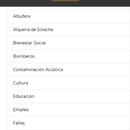
Albufera
Alquería de Solache
Bienestar Social
Bomberos
Contaminación Acústica
Cultura
Educación
Empleo
Fallas