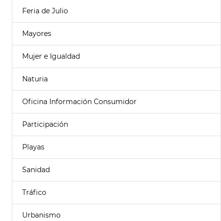
Feria de Julio
Mayores
Mujer e Igualdad
Naturia
Oficina Información Consumidor
Participación
Playas
Sanidad
Tráfico
Urbanismo