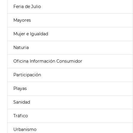
Feria de Julio
Mayores
Mujer e Igualdad
Naturia
Oficina Información Consumidor
Participación
Playas
Sanidad
Tráfico
Urbanismo