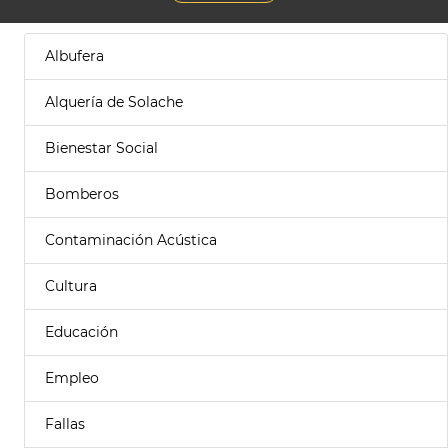
Albufera
Alquería de Solache
Bienestar Social
Bomberos
Contaminación Acústica
Cultura
Educación
Empleo
Fallas