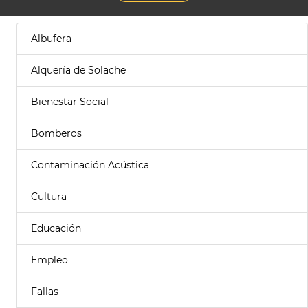
Albufera
Alquería de Solache
Bienestar Social
Bomberos
Contaminación Acústica
Cultura
Educación
Empleo
Fallas