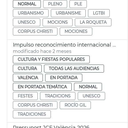
NORMAL
PLENO
PLE
URBANISMO
URBANISME
LGTBI
UNESCO
MOCIONS
LA ROQUETA
CORPUS CHRISTI
MOCIONES
Impulso reconocimiento internacional Corpus Christi València
modificado hace 2 meses
CULTURA Y FIESTAS POPULARES
CULTURA
TODAS LAS AUDIENCIAS
VALENCIA
EN PORTADA
EN PORTADA TEMÁTICA
NORMAL
FESTES
TRADICIONS
UNESCO
CORPUS CHRISTI
ROCÍO GIL
TRADICIONES
Pressupost JCF València 2026