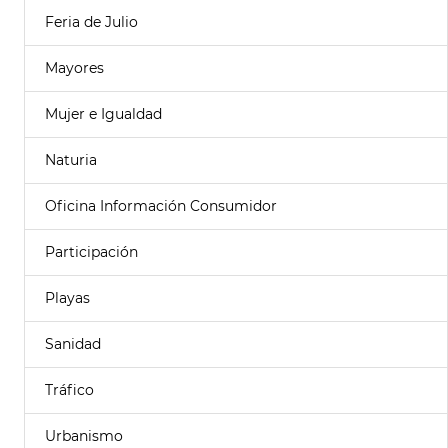
Feria de Julio
Mayores
Mujer e Igualdad
Naturia
Oficina Información Consumidor
Participación
Playas
Sanidad
Tráfico
Urbanismo