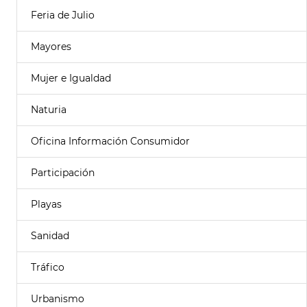
Feria de Julio
Mayores
Mujer e Igualdad
Naturia
Oficina Información Consumidor
Participación
Playas
Sanidad
Tráfico
Urbanismo