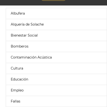
Albufera
Alquería de Solache
Bienestar Social
Bomberos
Contaminación Acústica
Cultura
Educación
Empleo
Fallas