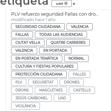
etiqueta
.
uad
PLV refuerzo seguridad Fallas con drones
modificado hace 1 año
SEGURIDAD CIUDADANA
VALENCIA
FALLAS
TODAS LAS AUDIENCIAS
CIUTAT VELLA
QUATRE CARRERES
VALENCIA
EN PORTADA
EN PORTADA TEMÁTICA
NORMAL
CULTURA Y FIESTAS POPULARES
PROTECCIÓN CIUDADANA
FALLES
PLV
SEGURETAT
DRONES
DRONS
MASCLETAES
CASTELLS
JESÚS CARBONEL
UAD
VIGILÀNCIA