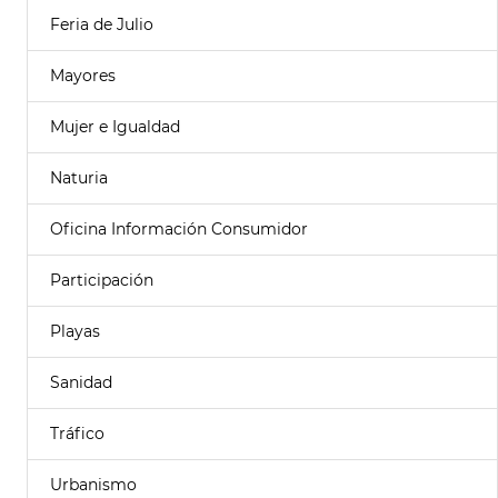
Feria de Julio
Mayores
Mujer e Igualdad
Naturia
Oficina Información Consumidor
Participación
Playas
Sanidad
Tráfico
Urbanismo