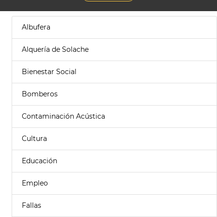
Albufera
Alquería de Solache
Bienestar Social
Bomberos
Contaminación Acústica
Cultura
Educación
Empleo
Fallas