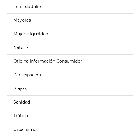
Feria de Julio
Mayores
Mujer e Igualdad
Naturia
Oficina Información Consumidor
Participación
Playas
Sanidad
Tráfico
Urbanismo