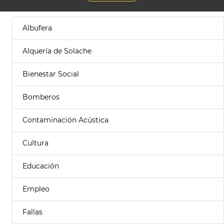
Albufera
Alquería de Solache
Bienestar Social
Bomberos
Contaminación Acústica
Cultura
Educación
Empleo
Fallas