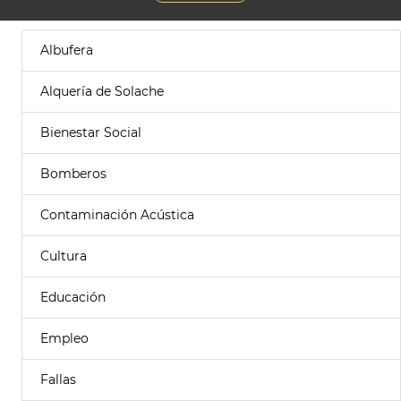
Albufera
Alquería de Solache
Bienestar Social
Bomberos
Contaminación Acústica
Cultura
Educación
Empleo
Fallas