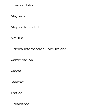
Feria de Julio
Mayores
Mujer e Igualdad
Naturia
Oficina Información Consumidor
Participación
Playas
Sanidad
Tráfico
Urbanismo