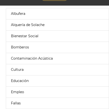
Albufera
Alquería de Solache
Bienestar Social
Bomberos
Contaminación Acústica
Cultura
Educación
Empleo
Fallas