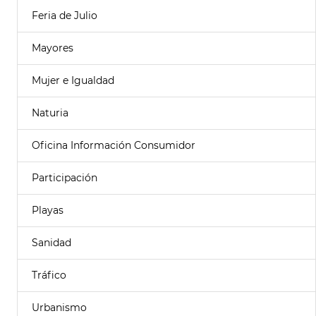
Feria de Julio
Mayores
Mujer e Igualdad
Naturia
Oficina Información Consumidor
Participación
Playas
Sanidad
Tráfico
Urbanismo