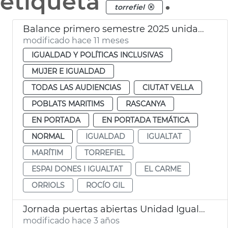
etiqueta
.
torrefiel
Balance primero semestre 2025 unidades igualdad Ayuntamiento de València
modificado hace 11 meses
IGUALDAD Y POLÍTICAS INCLUSIVAS
MUJER E IGUALDAD
TODAS LAS AUDIENCIAS
CIUTAT VELLA
POBLATS MARITIMS
RASCANYA
EN PORTADA
EN PORTADA TEMÁTICA
NORMAL
IGUALDAD
IGUALTAT
MARÍTIM
TORREFIEL
ESPAI DONES I IGUALTAT
EL CARME
ORRIOLS
ROCÍO GIL
Jornada puertas abiertas Unidad Igualdad Torrefiel-Orriols
modificado hace 3 años