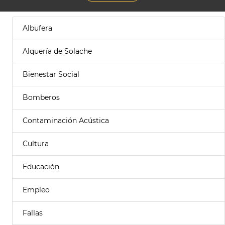
Albufera
Alquería de Solache
Bienestar Social
Bomberos
Contaminación Acústica
Cultura
Educación
Empleo
Fallas