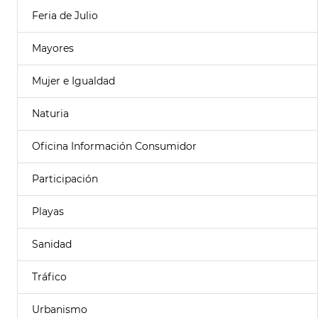
Feria de Julio
Mayores
Mujer e Igualdad
Naturia
Oficina Información Consumidor
Participación
Playas
Sanidad
Tráfico
Urbanismo