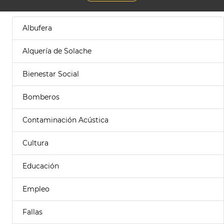
Albufera
Alquería de Solache
Bienestar Social
Bomberos
Contaminación Acústica
Cultura
Educación
Empleo
Fallas