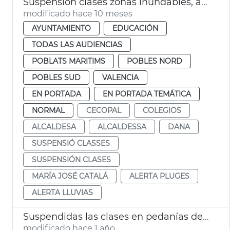
Suspensión clases zonas inundables, afectados dana y fachada marítima
modificado hace 10 meses
AYUNTAMIENTO
EDUCACIÓN
TODAS LAS AUDIENCIAS
POBLATS MARITIMS
POBLES NORD
POBLES SUD
VALENCIA
EN PORTADA
EN PORTADA TEMÁTICA
NORMAL
CECOPAL
COLEGIOS
ALCALDESA
ALCALDESSA
DANA
SUSPENSIÓ CLASSES
SUSPENSIÓN CLASES
MARÍA JOSÉ CATALÁ
ALERTA PLUGES
ALERTA LLUVIAS
Suspendidas las clases en pedanías del Sur de València por lluvias
modificado hace 1 año