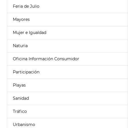
Feria de Julio
Mayores
Mujer e Igualdad
Naturia
Oficina Información Consumidor
Participación
Playas
Sanidad
Tráfico
Urbanismo