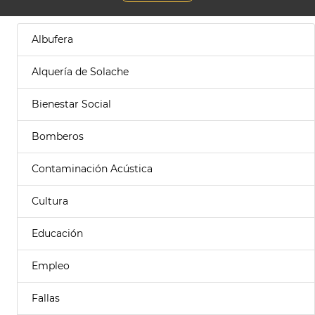
Albufera
Alquería de Solache
Bienestar Social
Bomberos
Contaminación Acústica
Cultura
Educación
Empleo
Fallas