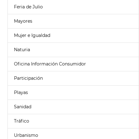
Feria de Julio
Mayores
Mujer e Igualdad
Naturia
Oficina Información Consumidor
Participación
Playas
Sanidad
Tráfico
Urbanismo