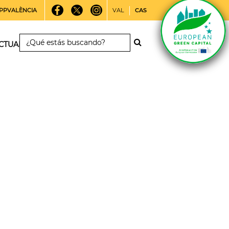
PPVALÈNCIA
VAL
CAS
CTUALIDAD