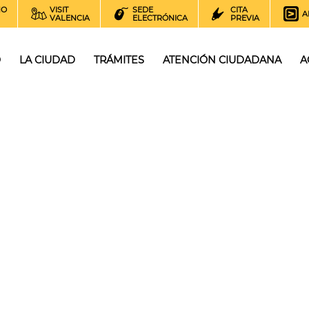
NO
VISIT
SEDE
CITA
A
VALENCIA
ELECTRÓNICA
PREVIA
O
LA CIUDAD
TRÁMITES
ATENCIÓN CIUDADANA
A