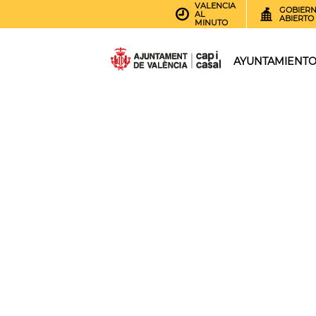
VALENCIA
GOBIER
AL
ABIERTO
MINUTO
AYUNTAMIENT