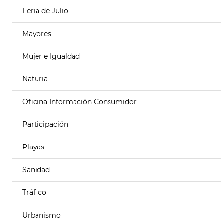
Feria de Julio
Mayores
Mujer e Igualdad
Naturia
Oficina Información Consumidor
Participación
Playas
Sanidad
Tráfico
Urbanismo