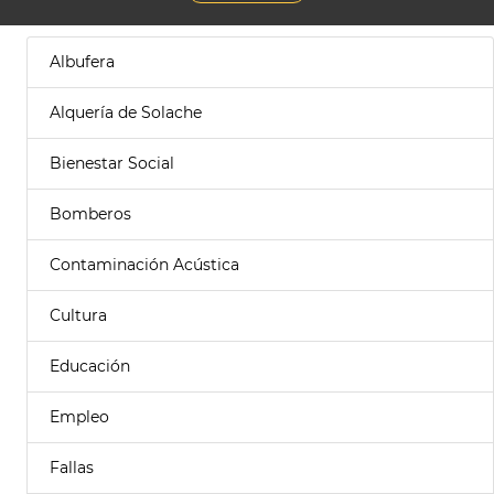
Albufera
Alquería de Solache
Bienestar Social
Bomberos
Contaminación Acústica
Cultura
Educación
Empleo
Fallas